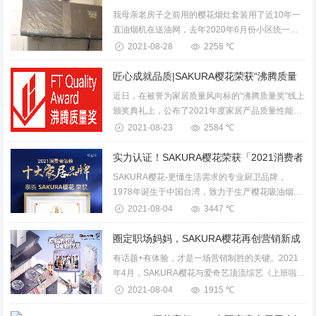
我母亲老房子之前用的樱花烟灶套装用了近10年一
直油烟机在送油网，去年2020年6月份小区统一把
煤气管道集中改天然气于是家里找到樱花售后改的
2021-08-28
2258 ℃
燃气灶头，由于使用了近10年设备也有些老旧，于
是想换一套新的，...
近日，在被誉为家居质量风向标的“沸腾质量奖”线上
颁奖典礼上，公布了2021年度家居产品质量性能测
评7月获奖结果，SAKURA樱花凭借过硬的产品品质
2021-08-23
2584 ℃
与超卓的技术实力，获得了国家质检机构的认可，
一举斩获沸...
SAKURA樱花-更懂生活需求的专业厨卫品牌，
1978年诞生于中国台湾，致力于生产樱花吸油烟
机、燃气灶、消毒柜、保洁柜、电蒸箱、电烤箱、
2021-08-04
3447 ℃
燃气热水器、电热水器、壁挂炉、整体厨房等卫厨
产品。...
有话题+有体验，才是一场营销制胜的关键。2021
年4月，SAKURA樱花与爱奇艺顶流综艺《上班啦！
妈妈》牵手合作，一开播就抢占各大综艺榜、热搜
2021-08-04
1915 ℃
榜单前列。随着节目热播，SAKURA樱花也围绕“职