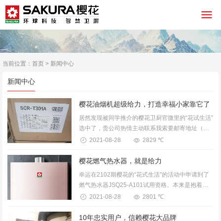
当前位置：
首页
>
新闻中心
新闻中心
樱花油烟机超级给力，打造幸福小家靠它了
居然发现被同学推介的樱花卫厨官微里的“花试生活”
选中了，贵公司热情主动联系我索要邮寄地址（虽
然邮寄过程中有些小插曲，都被贵公司迅速完美解
2021-08-28
2829 ℃
决），并且很快送达我这里，我下班把吸油烟机搬
回家，迅速（我有些动...
樱花燃气热水器，就是给力
幸运在2102期樱花的“花式生活”的活动中申请到了
燃气热水器JSQ25-A101试用资格。本来是抱着试
试看的心态，申请试用资格，但是很幸运的是，无
2021-08-28
2801 ℃
意间接到客服的电话，我申请到了燃气热水器的试
用资格。在...
10年忠实用户，信赖樱花大品牌