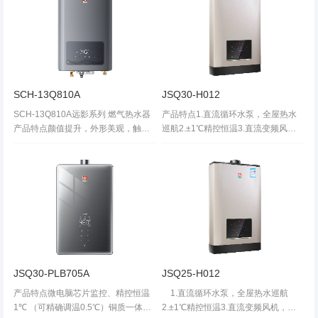
SCH-13Q810A
JSQ30-H012
SCH-13Q810A远影系列 燃气热水器
产品特点1.直流循环水泵，全屋热水
产品特点颜值提升，外形美观，触感
巡航2.±1℃精控恒温3.直流变频风
光滑无痕，享浴、厨用、婴幼、四季
机，可抗12级台风4.多重防护系统，
温多种模式，使用便捷；上抽式直流
防干烧、防漏电保护、防倒风5.机械
变频电机，燃烧稳定、热效率高；零
防冻加电辅助加热...
冷水功能，热水即开即来；搭载天...
JSQ30-PLB705A
JSQ25-H012
产品特点微电脑芯片监控、精控恒温
1.直流循环水泵，全屋热水巡航
1℃ （可精确调温0.5℃）铜质一体式
2.±1℃精控恒温3.直流变频风机，可