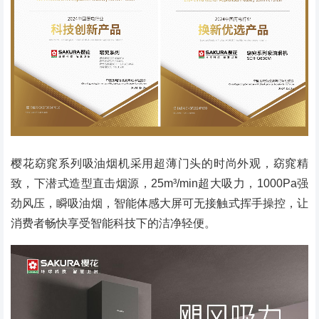
樱花窈窕系列吸油烟机采用超薄门头的时尚外观，窈窕精
致，下潜式造型直击烟源，25m³/min超大吸力，1000Pa强
劲风压，瞬吸油烟，智能体感大屏可无接触式挥手操控，让
消费者畅快享受智能科技下的洁净轻便。