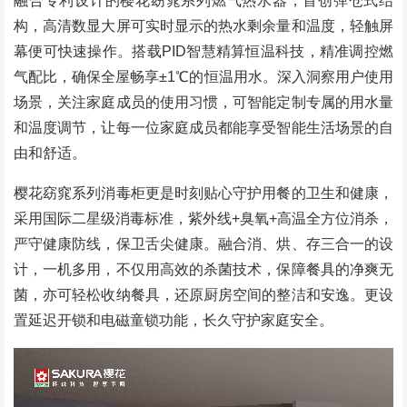
融合专利设计的樱花窈窕系列燃气热水器，首创弹仓式结
构，高清数显大屏可实时显示的热水剩余量和温度，轻触屏
幕便可快速操作。搭载PID智慧精算恒温科技，精准调控燃
气配比，确保全屋畅享±1℃的恒温用水。深入洞察用户使用
场景，关注家庭成员的使用习惯，可智能定制专属的用水量
和温度调节，让每一位家庭成员都能享受智能生活场景的自
由和舒适。
樱花窈窕系列消毒柜更是时刻贴心守护用餐的卫生和健康，
采用国际二星级消毒标准，紫外线+臭氧+高温全方位消杀，
严守健康防线，保卫舌尖健康。融合消、烘、存三合一的设
计，一机多用，不仅用高效的杀菌技术，保障餐具的净爽无
菌，亦可轻松收纳餐具，还原厨房空间的整洁和安逸。更设
置延迟开锁和电磁童锁功能，长久守护家庭安全。