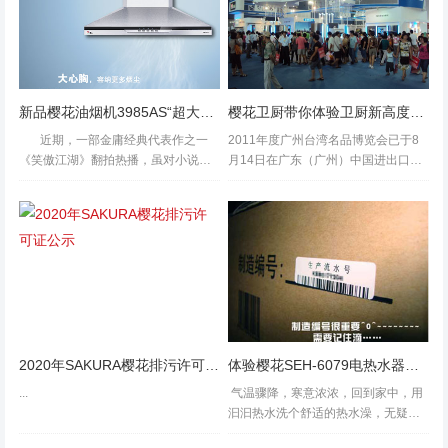
新品樱花油烟机3985AS“超大深吸”引领趋势
樱花卫厨带你体验卫厨新高度—2011年广东（广州）台湾名品博览会顺利闭幕
近期，一部金庸经典代表作之一
2011年度广州台湾名品博览会已于8
《笑傲江湖》翻拍热播，虽对小说迷
月14日在广东（广州）中国进出口商
们来说内容已了然于心，但还是会对
品交易会琶洲展馆隆重落下帷幕，这
“英雄”、“美人&...
是继广东东莞、天津、南京、沈阳等
地之后的第9次台湾名品展会。据了
解，此次应邀高调参展的樱花樱花，
历...
2020年SAKURA樱花排污许可证公示
体验樱花SEH-6079电热水器速热增容功能
...
气温骤降，寒意浓浓，回到家中，用
汩汩热水洗个舒适的热水澡，无疑是
驱除寒冷的绝佳选择。不过，并不是