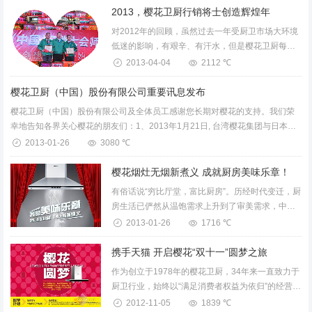
2013，樱花卫厨行销将士创造辉煌年
对2012年的回顾，虽然过去一年受厨卫市场大环境
低迷的影响，有艰辛、有汗水，但是樱花卫厨每一
位员工对公司都充满了希望，2013，将是一个新的
2013-04-04
2112 ℃
起点与挑战。每年在樱花盛开的季节樱花卫厨都会
举办行销大会师，...
樱花卫厨（中国）股份有限公司重要讯息发布
樱花卫厨（中国）股份有限公司及全体员工感谢您长期对樱花的支持。我们荣
幸地告知各界关心樱花的朋友们：1、2013年1月21日, 台湾樱花集团与日本能
率集团就在中国的事业上建立资本及商业联盟已达成协议，将...
2013-01-26
3080 ℃
樱花烟灶无烟新煮义 成就厨房美味乐章！
有俗话说“穷比厅堂，富比厨房”。历经时代变迁，厨
房生活已俨然从温饱需求上升到了审美需求，中国
人对于厨房的要求上升到了精神层面。现代厨房既
2013-01-26
1716 ℃
要求实用又要求美观，并能彰显出主人的生活...
携手天猫 开启樱花“双十一”圆梦之旅
作为创立于1978年的樱花卫厨，34年来一直致力于
厨卫行业，始终以“满足消费者权益为依归”的经营宗
旨，始终怀揣着“为中国人营造更理想的生活”的梦
2012-11-05
1839 ℃