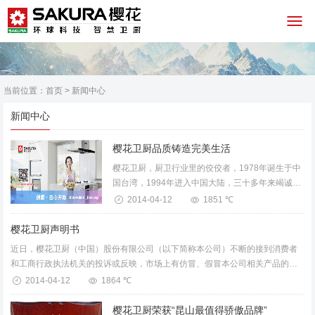
当前位置：
首页
>
新闻中心
新闻中心
樱花卫厨品质铸造完美生活
樱花卫厨，厨卫行业里的佼佼者，1978年诞生于中
国台湾，1994年进入中国大陆，三十多年来竭诚为
广大消费者服务，生产出了优秀的“樱花”吸油烟机、
2014-04-12
1851 ℃
燃气灶、消毒柜、燃气热水器、电热...
樱花卫厨声明书
近日，樱花卫厨（中国）股份有限公司（以下简称本公司）不断的接到消费者
和工商行政执法机关的投诉或反映，市场上有仿冒、假冒本公司相关产品的情
况出现，从而本给公司的商标品牌和市场营销造成了严重的影响和一定的...
2014-04-12
1864 ℃
樱花卫厨荣获“昆山最值得骄傲品牌”