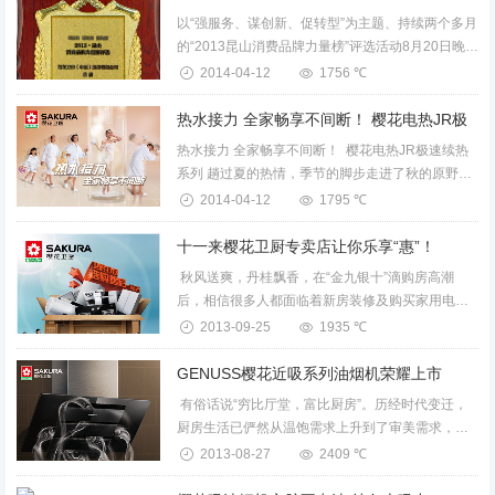
以“强服务、谋创新、促转型”为主题、持续两个多月
的“2013昆山消费品牌力量榜”评选活动8月20日晚落
下帷幕，颁奖盛典在昆山第九届国际啤酒节现场举
2014-04-12
1756 ℃
行。活...
热水接力 全家畅享不间断！ 樱花电热JR极速续热
系列 趟过夏的热情，季节的脚步走进了秋的原野。
叶儿悠然，把秋摇曳的婀娜多姿、斑斑驳驳。秋风
2014-04-12
1795 ℃
乍起，一阵凉意袭来，才惊觉气温已降。夜凉...
十一来樱花卫厨专卖店让你乐享“惠”！
秋风送爽，丹桂飘香，在“金九银十”滴购房高潮
后，相信很多人都面临着新房装修及购买家用电器
的烦恼中，在新房装修中，樱花卫厨电器的选择亦
2013-09-25
1935 ℃
是重中之重。各种挑选比价，不仅要...
GENUSS樱花近吸系列油烟机荣耀上市
有俗话说“穷比厅堂，富比厨房”。历经时代变迁，
厨房生活已俨然从温饱需求上升到了审美需求，中
国人对于厨房的要求上升到了精神层面。现代厨房
2013-08-27
2409 ℃
既要求实用又要求美观，并能彰显...