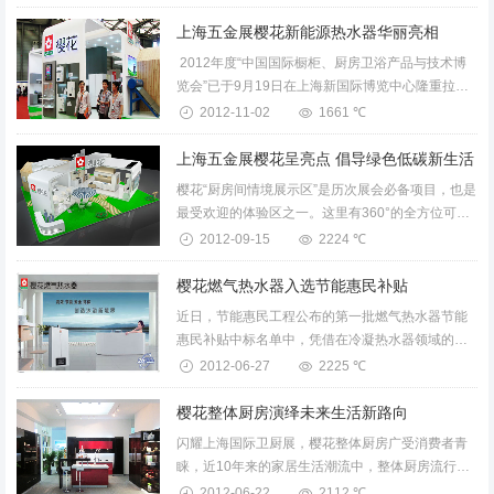
想。值此...
上海五金展樱花新能源热水器华丽亮相
2012年度“中国国际橱柜、厨房卫浴产品与技术博
览会”已于9月19日在上海新国际博览中心隆重拉开
序幕，此次展会有420余家厨房卫浴企业参展，包括
2012-11-02
1661 ℃
50余个在国内外市场...
上海五金展樱花呈亮点 倡导绿色低碳新生活
樱花“厨房间情境展示区”是历次展会必备项目，也是
最受欢迎的体验区之一。这里有360°的全方位可视
面的樱花整体厨房“旋转时尚”系列，它打破了传统
2012-09-15
2224 ℃
的...
樱花燃气热水器入选节能惠民补贴
近日，节能惠民工程公布的第一批燃气热水器节能
惠民补贴中标名单中，凭借在冷凝热水器领域的强
大优势，樱花冷凝式热水器系列成功入选。
2012-06-27
2225 ℃
2006年，樱花首次将低NOx浓淡燃烧技术，成功导
入环保型数码燃气热水...
樱花整体厨房演绎未来生活新路向
闪耀上海国际卫厨展，樱花整体厨房广受消费者青
睐，近10年来的家居生活潮流中，整体厨房流行的
势头颇为强劲，这一点在刚刚结束的第17届中国国
2012-06-22
2112 ℃