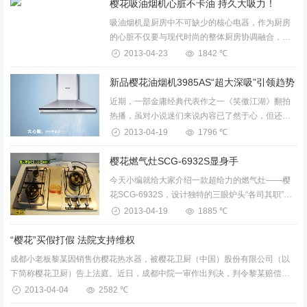
樱花吸油烟机心脏不卡油 持久大吸力！
吸油烟机是厨房中不可缺少的核心电器，作为厨房
的心脏不仅要与现代时尚的整体厨房协调融合，更
要保持强劲大吸力、吸尽厨房油烟。让每位家庭“煮
2013-04-23
1842 ℃
妇”、“煮男”在没...
新品樱花油烟机3985AS“超大深吸”引领趋势
近期，一部金庸经典代表作之一《笑傲江湖》翻拍
热播，虽对小说迷们来说内容已了然于心，但还是
会对“英雄”、“美人”、“江湖”等有不同...
2013-04-19
1796 ℃
樱花燃气灶SCG-6932S显身手
今天小编就给大家介绍一款超给力的燃气灶——樱
花SCG-6932S，设计独特的三眼炉头“各司其职”，
给烹饪带来全新体验，让我们在获得烹饪乐趣的同
2013-04-19
1885 ℃
时，更满足...
“樱花”买假打假 法院支持维权
成都小老板黎某因销售仿樱花热水器，被樱花卫厨（中国）股份有限公司（以
下简称樱花卫厨）告上法庭。近日，成都中院一审作出判决，判令黎某赔偿樱
花卫厨损失6000元。据悉，“樱花”的维...
2013-04-04
2582 ℃