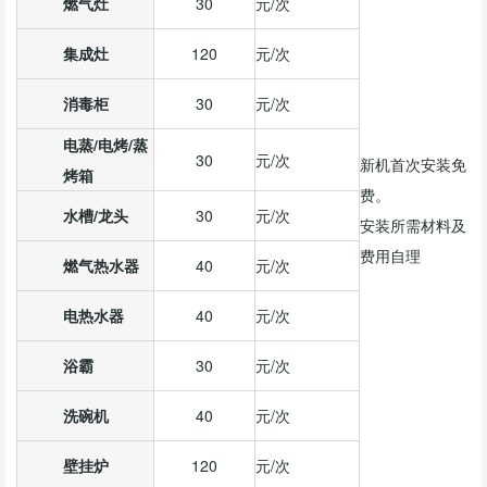
燃气灶
30
元/次
集成灶
120
元/次
消毒柜
30
元/次
电蒸/电烤/蒸
30
元/次
新机首次安装免
烤箱
费。
水槽/龙头
30
元/次
安装所需材料及
费用自理
燃气热水器
40
元/次
电热水器
40
元/次
浴霸
30
元/次
洗碗机
40
元/次
壁挂炉
120
元/次