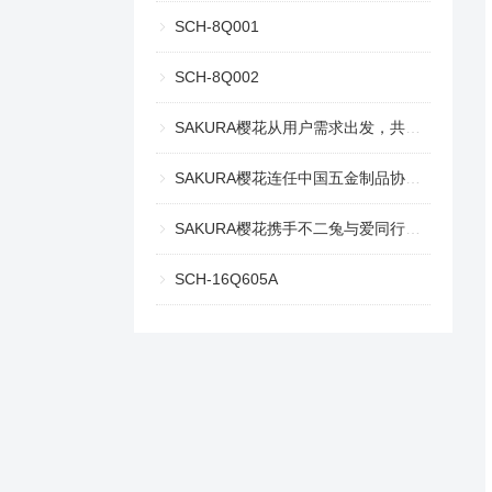
SCH-8Q001
SCH-8Q002
SAKURA樱花从用户需求出发，共探舒适自在的理想生活
SAKURA樱花连任中国五金制品协会燃气用具分会副理事长单位
SAKURA樱花携手不二兔与爱同行，共启最「家」浪漫
SCH-16Q605A