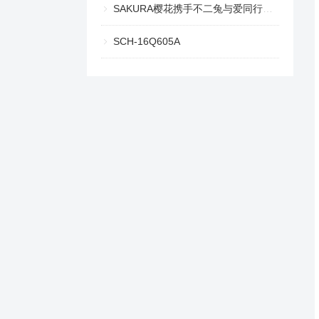
SAKURA樱花携手不二兔与爱同行，共启最「家」浪漫
SCH-16Q605A