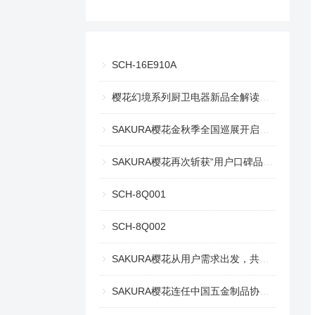
SCH-16E910A
樱花幻境系列厨卫电器新品全解读，幻境美厨重绘生活意趣
SAKURA樱花金秋季全国巡展开启，探索趣味生活之旅
SAKURA樱花再次斩获“用户口碑品牌奖” 和 “创新产品奖”
SCH-8Q001
SCH-8Q002
SAKURA樱花从用户需求出发，共探舒适自在的理想生活
SAKURA樱花连任中国五金制品协会燃气用具分会副理事长单位