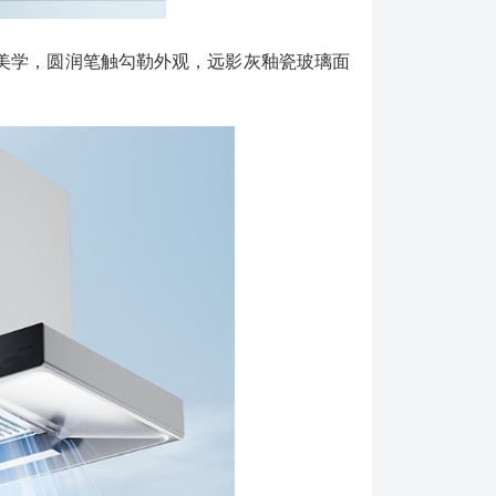
国画美学，圆润笔触勾勒外观，远影灰釉瓷玻璃面