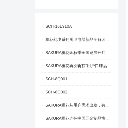
SCH-16E910A
樱花幻境系列厨卫电器新品全解读，幻境美厨重绘生活意趣
SAKURA樱花金秋季全国巡展开启，探索趣味生活之旅
SAKURA樱花再次斩获“用户口碑品牌奖” 和 “创新产品奖”
SCH-8Q001
SCH-8Q002
SAKURA樱花从用户需求出发，共探舒适自在的理想生活
SAKURA樱花连任中国五金制品协会燃气用具分会副理事长单位