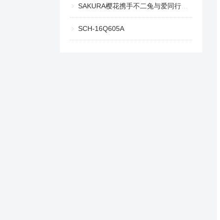
SAKURA樱花携手不二兔与爱同行，共启最「家」浪漫
SCH-16Q605A