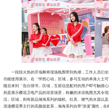
一段段火热的开场舞将现场氛围带到热潮，工作人员们全
功能使用展示。在「怦然心动」区域，参与互动的单身人士可
随后来到「告白情书」区域，互留信息配对的用户即可触摸心
则是展示樱花卫电产品的浴室场景，粉嫩的沐浴氛围尤其令现
活」区域，则有新品瀚海系列的烟机、灶具、燃气热水器以及
浪漫樱花季主打的高颜值套系，瀚海系列自带“浪漫”属性，