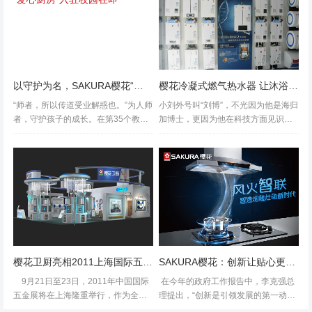
以守护为名，SAKURA樱花“爱心厨房”入驻校园在即
樱花冷凝式燃气热水器 让沐浴迈入未来
“师者，所以传道受业解惑也。”为人师
小刘外号叫“刘博”，不光因为他是海归
者，守护孩子的成长。在第35个教师
加博士，更因为他在科技方面见识广
节即将来临之际，SAKURA樱花以“守
博，总在朋友面前自夸“财经看彭博，
护”为名，精心为连云港市灌云县学校
科技听‘刘博’”。前几天，...
的师生们准备了一份特殊的礼物，以
樱花全系厨房电器产品，为...
樱花卫厨亮相2011上海国际五金展
SAKURA樱花：创新让贴心更有生命力
9月21日至23日，2011年中国国际
在今年的政府工作报告中，李克强总
五金展将在上海隆重举行，作为全球
理提出，“创新是引领发展的第一动
第二大五金展会，本次展会的规模为
力，必须摆在国家发展全局的核心位