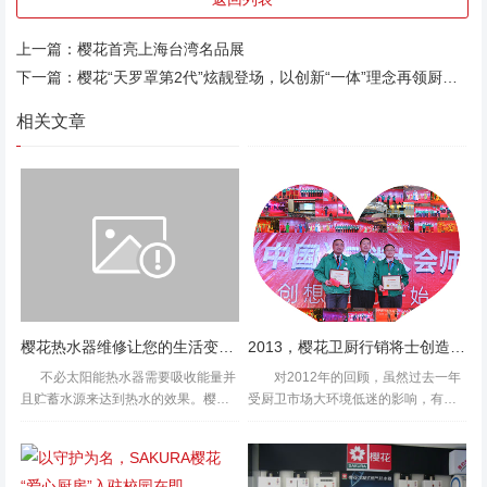
上一篇：
樱花首亮上海台湾名品展
下一篇：
樱花“天罗罩第2代”炫靓登场，以创新“一体”理念再领厨房潮流
相关文章
樱花热水器维修让您的生活变得更加安全放心
2013，樱花卫厨行销将士创造辉煌年
不必太阳能热水器需要吸收能量并
对2012年的回顾，虽然过去一年
且贮蓄水源来达到热水的效果。樱花
受厨卫市场大环境低迷的影响，有艰
热水器维修往往人们选择是电热水器
辛、有汗水，但是樱花卫厨每一位员
与燃气热水器，因为这类热水器见效
工对公司都充满了希望，2013，将是
(也就是出热水的效率非常快)往往打开
一个新的起点...
就可以使用。这类热水器...